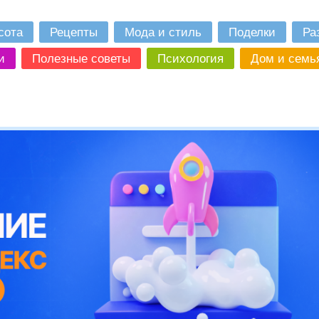
сота
Рецепты
Мода и стиль
Поделки
Ра
и
Полезные советы
Психология
Дом и семь