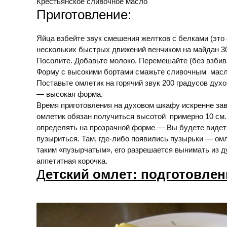
Крестьянское сливочное масло
Приготовление:
Яйца взбейте звук смешения желтков с белками (это 
нескольких быстрых движений венчиком на майдан 30
Посолите. Добавьте молоко. Перемешайте (без взбив
Форму с высокими бортами смажьте сливочным масл
Поставьте омлетик на горячий звук 200 градусов дух
— высокая форма.
Время приготовления на духовом шкафу искренне за
омлетик обязан получиться высотой примерно 10 см.
определять на прозрачной форме — Вы будете видеть
пузыриться. Там, где-либо появились пузырьки — омл
таким «пузырчатым», его разрешается вынимать из ду
аппетитная корочка.
Д
етский омлет: подготовлен