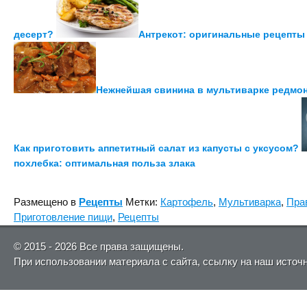
десерт?
Антрекот: оригинальные рецепты
Нежнейшая свинина в мультиварке редмон
Как приготовить аппетитный салат из капусты с уксусом?
похлебка: оптимальная польза злака
Размещено в
Рецепты
Метки:
Картофель
,
Мультиварка
,
Пра
Приготовление пищи
,
Рецепты
© 2015 - 2026 Все права защищены.
При использовании материала с сайта, ссылку на наш источ