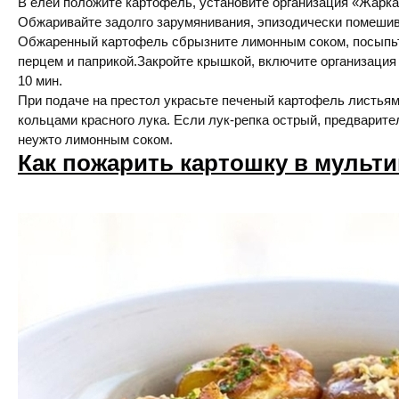
В елей положите картофель, установите организация «Жарка
Обжаривайте задолго зарумянивания, эпизодически помешив
Обжаренный картофель сбрызните лимонным соком, посыпьт
перцем и паприкой.Закройте крышкой, включите организация 
10 мин.
При подаче на престол украсьте печеный картофель листьям
кольцами красного лука. Если лук-репка острый, предварите
неужто лимонным соком.
Как пожарить картошку в мульт