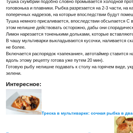
Тушка скумбрии подобно словно промывается холодной прот
головонька и плавники. Рыбка разрезается на 2-3 части, на 
поперечных надрезов, на которые впоследствии будут поме
Тушка немного присаливается, впоследствии обсыпается С в
этом нелишне действовать осторожно, дабы они спорадическ
Лимон нарезается тоненькими дольками, которые вставляютс
В чашу мультиварки выкладываются кусочки, наливается ска
не более.
Включается распорядок «запекание», автотаймер ставится на
вдоль этому рецепту готова уже путем 20 мин).
Готовую рыбу нелишне подавать к столу на горячем виде, у
зелени.
Интересное:
Треска в мультиварке: сочная рыбка в два