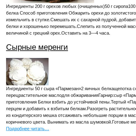
Ингредиенты 200 г орехов любых (очищенных)50 г сиропа100
белка Способ приготовления Обжарить орехи до золотистого
измельчить в ступке.Смешать их с сахарной пудрой, добавит
белки и хорошенько перемешать.Слепить из полученной ма
величиной с грецкий орех.Оставить на 3—4 часа.
Сырные меренги
Ингредиенты 50 г сыра «Пармезан»2 яичных белкащепотка с
перецрастительное маслодля обжариванияГарнир:сыр «Парм
приготовления Белки взбить до устойчивой пены.Тертый «П
перцем и добавить к взбитым белкам.Разогреть растительн
из кондитерского мешка отсаживать небольшие порции в мас
коричневого цвета. Вынимать из масла шумовкой.Готовые м
Подробнее читать…