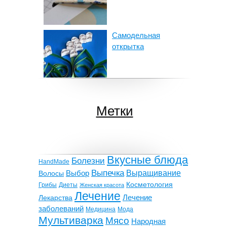
Самодельная
открытка
Как сделать
Метки
карандашницу
своими руками
Вкусные блюда
Болезни
HandMade
Выпечка
Выращивание
Волосы
Выбор
Косметология
Грибы
Диеты
Женская красота
Лечение
Лекарства
Лечение
заболеваний
Мода
Медицина
Мультиварка
Мясо
Народная