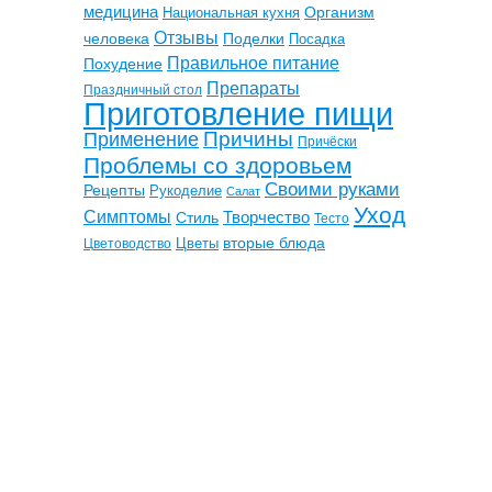
медицина
Организм
Национальная кухня
Отзывы
человека
Поделки
Посадка
Правильное питание
Похудение
Препараты
Праздничный стол
Приготовление пищи
Причины
Применение
Причёски
Проблемы со здоровьем
Своими руками
Рецепты
Рукоделие
Салат
Уход
Симптомы
Творчество
Стиль
Тесто
вторые блюда
Цветы
Цветоводство