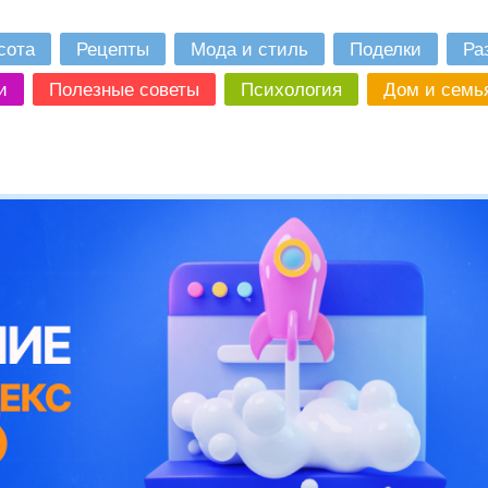
сота
Рецепты
Мода и стиль
Поделки
Ра
и
Полезные советы
Психология
Дом и семь