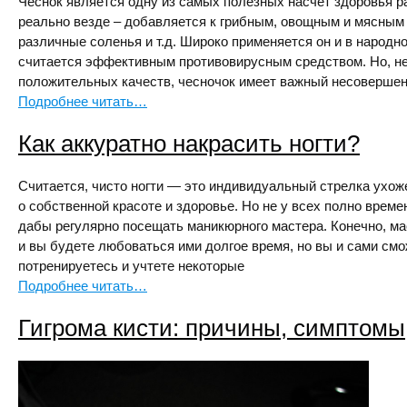
Чеснок является одну из самых полезных насчет здоровья р
реально везде – добавляется к грибным, овощным и мясным
различные соленья и т.д. Широко применяется он и в народн
считается эффективным противовирусным средством. Но, не
положительных качеств, чесночок имеет важный несовершен
Подробнее читать…
Как аккуратно накрасить ногти?
Считается, чисто ногти — это индивидуальный стрелка ухо
о собственной красоте и здоровье. Но не у всех полно врем
дабы регулярно посещать маникюрного мастера. Конечно, мас
и вы будете любоваться ими долгое время, но вы и сами смо
потренируетесь и учтете некоторые
Подробнее читать…
Гигрома кисти: причины, симптомы