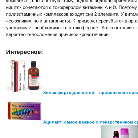
комплексы, способствуют тому, подобно подобно прием вита
ништяк сочетаются с токоферолом витамины А и D. Поэтому 
поливитаминных комплексов входят сии 2 элемента. У витам
«союзники», но и антагонисты. К примеру, переизбыток в орг
увеличивает необходимость в токофероле. А в сочетании с 
вероятно телосложение причиной кровотечений.
Интересное:
Хилак форте для детей – проверенное сре
Ацилакт: самое важное о лекарственном с