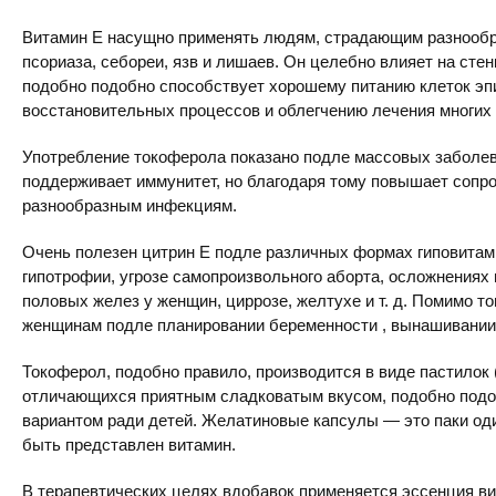
Витамин Е насущно применять людям, страдающим разнооб
псориаза, себореи, язв и лишаев. Он целебно влияет на сте
подобно подобно способствует хорошему питанию клеток эп
восстановительных процессов и облегчению лечения многих
Употребление токоферола показано подле массовых заболе
поддерживает иммунитет, но благодаря тому повышает сопро
разнообразным инфекциям.
Очень полезен цитрин Е подле различных формах гиповитами
гипотрофии, угрозе самопроизвольного аборта, осложнениях 
половых желез у женщин, циррозе, желтухе и т. д. Помимо то
женщинам подле планировании беременности , вынашивании
Токоферол, подобно правило, производится в виде пастилок 
отличающихся приятным сладковатым вкусом, подобно подо
вариантом ради детей. Желатиновые капсулы — это паки оди
быть представлен витамин.
В терапевтических целях вдобавок применяется эссенция ви