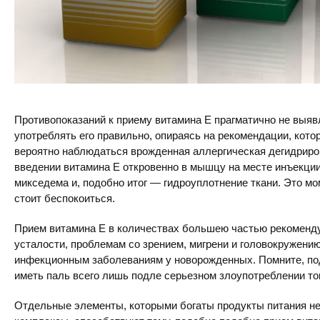
Противопоказаний к приему витамина Е прагматично не выявл
употреблять его правильно, опираясь на рекомендации, кото
вероятно наблюдаться врожденная аллергическая дегидриров
введении витамина Е откровенно в мышцу на месте инъекции
микседема и, подобно итог — гидроуплотнение ткани. Это мо
стоит беспокоиться.
Прием витамина Е в количествах большею частью рекоменду
усталости, проблемам со зрением, мигрени и головокружению
инфекционным заболеваниям у новорожденных. Помните, под
иметь паль всего лишь подле серьезном злоупотреблении т
Отдельные элементы, которыми богаты продукты питания н