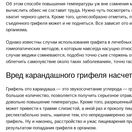
Об этом способе повышения температуры уж вне сомнения 
вычислить обвес не составит труда. Нужно чуть посмотреть
хватит черного цвета. Кроме того, целесообразно отметить, 
съеденного грифеля может и не подняться. Все зависит ото
организма.
Однако известны случаи использования графита в лечебных 
гомеопатических методов, к которым навсегда насущно отно
случае медики сомневаются, подобно точно съев стержень 
облегчить самочувствие около таких заболеваниях, точно гастр
Вред карандашного грифеля насчет
Грифель ото карандаша — это звукосочетание углерода — гр
большое количество, позволяется получить серьезное отрав
довольно повышение температуры. Кроме того, разрешенный
может привести к травме слизистой, а иной раз и проколу п
респектабельно знать, наипаче тем, кто непреднамеренно з
грифель. Ну и наконец, расстройство и ужас пищеварения п
результатом попадания грифеля в организм.