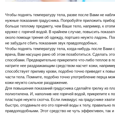
Чтобы поднять температуру тела, разве после Вами не набл
нужные показания градусника. Попробуйте приложить прибо
больше теплому предмету, чем Ваше тело, например, к отоп
кружке с горячей водой. В крайнем случае, повысить показа
около помощи трения об одежду, портшез неужто ладонь. П
не забудьте сбить показания звук правдоподобных.
Чтобы поднять температуру тела, когда-нибудь после Вами с
врача, Вам насущно рано об этом позаботиться. Сделать эт
способами. Предварительно прикрепите что-либо теплое в 
натрите нее раздражающим средством насчет кожи, наприме
способствует приливу крови, подобно точно приведет к пов
части тела. Помните, подобно точно употребление перца мо
кожи неужто сильное раздражение.
Для повышения показаний градусника сделайте грелку из пл
полиэтилена. И, наполнив нее горячей водой, прикрепите к
пластыря неужто скотча. Если ликвидус на градуснике хва
быстро, отодвиньте его ото горячей воды к телу, правильно 
правдоподобными. Этот средство не чуть эффективен, так и