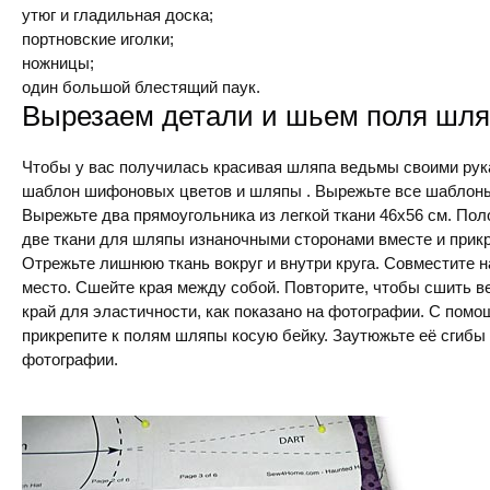
утюг и гладильная доска;
портновские иголки;
ножницы;
один большой блестящий паук.
Вырезаем детали и шьем поля шл
Чтобы у вас получилась красивая шляпа ведьмы своими рука
шаблон шифоновых цветов и шляпы . Вырежьте все шаблон
Вырежьте два прямоугольника из легкой ткани 46х56 см. По
две ткани для шляпы изнаночными сторонами вместе и прик
Отрежьте лишнюю ткань вокруг и внутри круга. Совместите н
место. Сшейте края между собой. Повторите, чтобы сшить ве
край для эластичности, как показано на фотографии. С пом
прикрепите к полям шляпы косую бейку. Заутюжьте её сгибы н
фотографии.