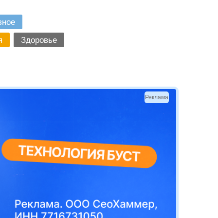
зное
я
Здоровье
Реклама