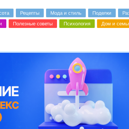
сота
Рецепты
Мода и стиль
Поделки
Ра
и
Полезные советы
Психология
Дом и семь