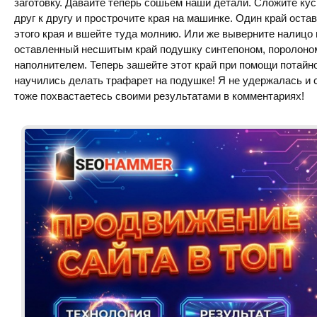
заготовку. Давайте теперь сошьем наши детали. Сложите ку
друг к другу и прострочите края на машинке. Один край ост
этого края и вшейте туда молнию. Или же выверните налицо 
оставленный несшитым край подушку синтепоном, поролоно
наполнителем. Теперь зашейте этот край при помощи потайно
научились делать трафарет на подушке! Я не удержалась и 
тоже похвастаетесь своими результатами в комментариях!