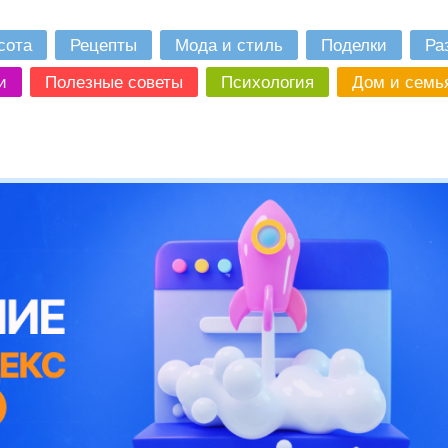
сота
Рецепты
Мода и стиль
Поделки
Ра
и
Полезные советы
Психология
Дом и семь