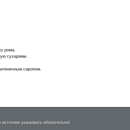
ку рома.
ую сухарями.
емляничным сиропом.
ш источник указывать обязательно!