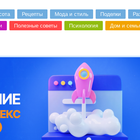
сота
Рецепты
Мода и стиль
Поделки
Ра
и
Полезные советы
Психология
Дом и семь