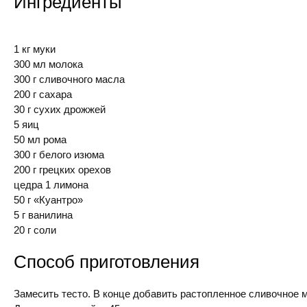
Ингредиенты
1 кг муки
300 мл молока
300 г сливочного масла
200 г сахара
30 г сухих дрожжей
5 яиц
50 мл рома
300 г белого изюма
200 г грецких орехов
цедра 1 лимона
50 г «Куантро»
5 г ванилина
20 г соли
Способ приготовления
Замесить тесто. В конце добавить растопленное сливочное 