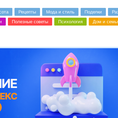
сота
Рецепты
Мода и стиль
Поделки
Ра
и
Полезные советы
Психология
Дом и семь