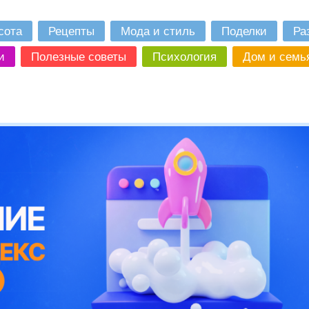
сота
Рецепты
Мода и стиль
Поделки
Ра
и
Полезные советы
Психология
Дом и семь